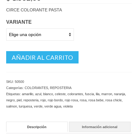
CIRCE COLORANTE PASTA
VARIANTE
AÑADIR AL CARRITO
SKU:
50500
Categorías:
COLORANTES
,
REPOSTERIA
Etiquetas:
amarillo
,
azul
,
blanco
,
celeste
,
colorantes
,
fuscia
,
lila
,
marron
,
naranja
,
negro
,
piel
,
reposteria
,
rojo
,
rojo bordo
,
rojo rosa
,
rosa
,
rosa bebe
,
rosa chicle
,
salmon
,
turquesa
,
verde
,
verde agua
,
violeta
Descripción
Información adicional