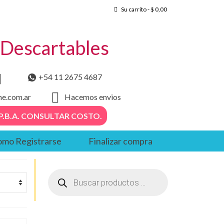
Su carrito
-
$
0,00
– Descartables
+54 11 2675 4687
he.com.ar
Hacemos envios
. – P.B.A. CONSULTAR COSTO.
mo Registrarse
Finalizar compra
Búsqueda
de
productos