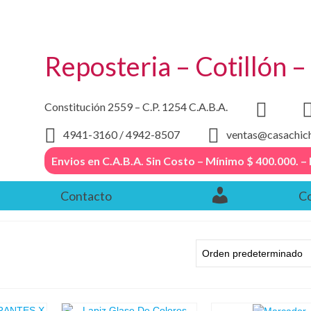
Reposteria – Cotillón 
Constitución 2559 – C.P. 1254 C.A.B.A.
4941-3160 / 4942-8507
ventas@casachic
Envios en C.A.B.A. Sin Costo – Mínimo $ 400.000
Contacto
Co