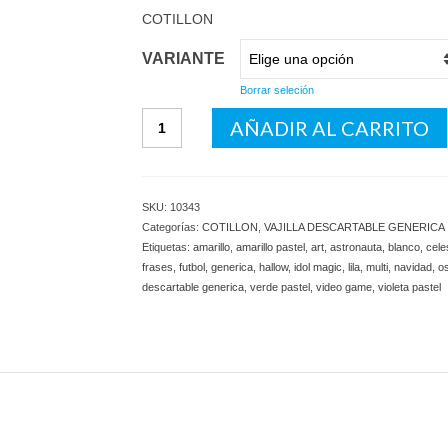
COTILLON
VARIANTE
Borrar seleción
Banderin
AÑADIR AL CARRITO
Rectangular
cantidad
SKU:
10343
Categorías:
COTILLON
,
VAJILLA DESCARTABLE GENERICA
Etiquetas:
amarillo
,
amarillo pastel
,
art
,
astronauta
,
blanco
,
cele
frases
,
futbol
,
generica
,
hallow
,
idol magic
,
lila
,
multi
,
navidad
,
os
descartable generica
,
verde pastel
,
video game
,
violeta pastel