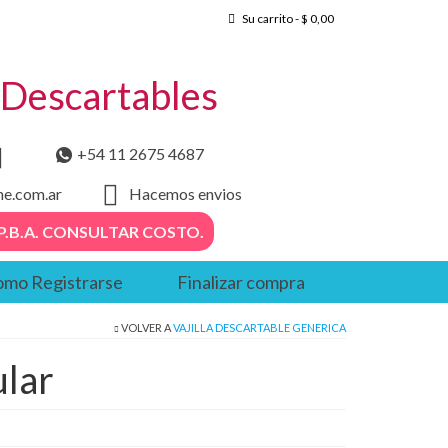
Su carrito
-
$
0,00
– Descartables
+54 11 2675 4687
he.com.ar
Hacemos envios
. – P.B.A. CONSULTAR COSTO.
mo Registrarse
Finalizar compra
VOLVER A
VAJILLA DESCARTABLE GENERICA
lar