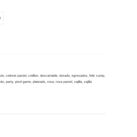
ste
,
celeste pastel
,
cotillon
,
descartable
,
dorado
,
egresados
,
feliz cump
,
ito
,
party
,
pixel game
,
plateado
,
rosa
,
rosa pastel
,
vajilla
,
vajilla