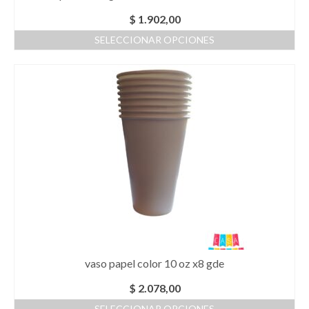
$
1.902,00
SELECCIONAR OPCIONES
Este
producto
tiene
múltiples
variantes.
Las
opciones
se
pueden
elegir
en
la
página
de
producto
vaso papel color 10 oz x8 gde
$
2.078,00
SELECCIONAR OPCIONES