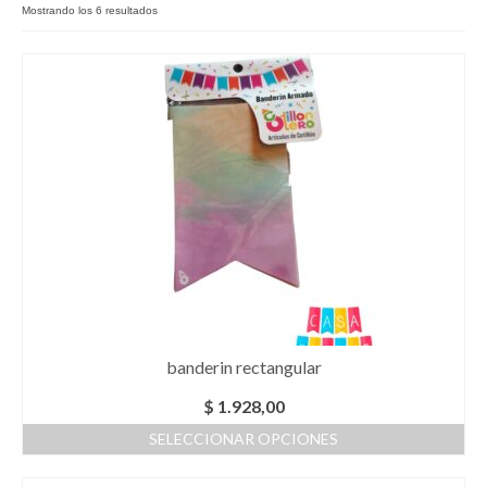
Mostrando los 6 resultados
Como Registrarse
Finalizar compra
banderin rectangular
$
1.928,00
SELECCIONAR OPCIONES
Este
producto