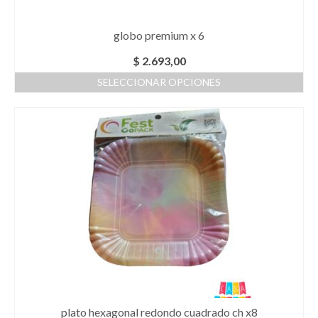
globo premium x 6
$
2.693,00
SELECCIONAR OPCIONES
Este
producto
tiene
múltiples
variantes.
Las
opciones
se
pueden
elegir
en
la
página
de
producto
plato hexagonal redondo cuadrado ch x8