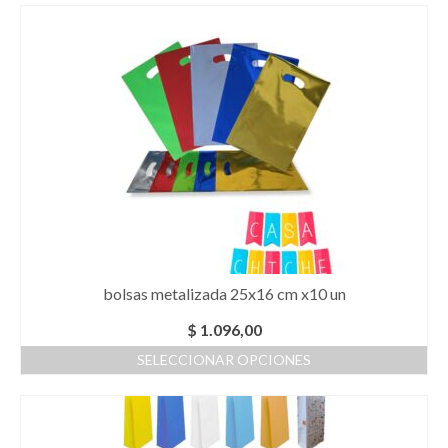
bolsas metalizada 25x16 cm x10 un
$
1.096,00
SELECCIONAR OPCIONES
Este
producto
tiene
múltiples