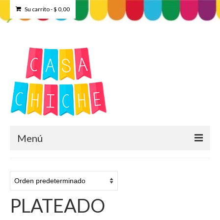
Su carrito
-
$
0,00
Menú
Home
Tienda
PLATEADO
Contacto