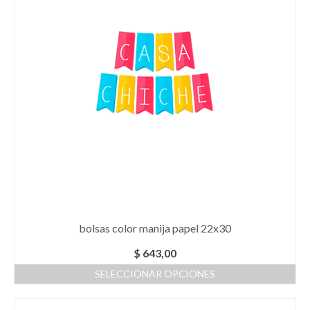
opciones
se
pueden
elegir
en
la
página
de
producto
bolsas color manija papel 22x30
$
643,00
SELECCIONAR OPCIONES
Este
producto