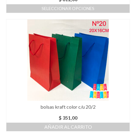
SELECCIONAR OPCIONES
Este
producto
tiene
múltiples
variantes.
Las
opciones
se
pueden
elegir
en
la
página
de
producto
bolsas kraft color c/u 20/2
$
351,00
AÑADIR AL CARRITO