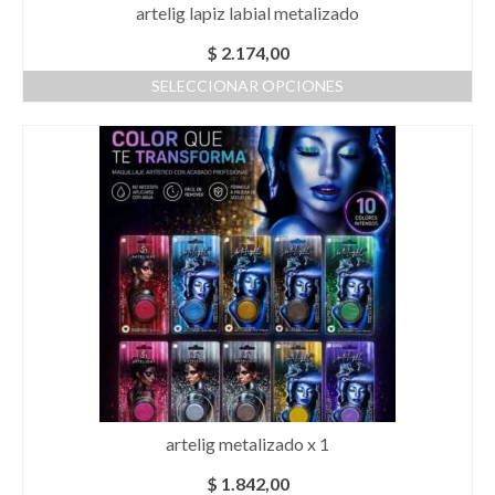
artelig lapiz labial metalizado
$
2.174,00
SELECCIONAR OPCIONES
Este
producto
tiene
múltiples
variantes.
Las
opciones
se
pueden
elegir
en
la
página
de
producto
artelig metalizado x 1
$
1.842,00