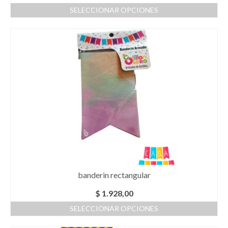
SELECCIONAR OPCIONES
Este
producto
tiene
múltiples
variantes.
Las
opciones
se
pueden
elegir
en
la
página
de
producto
banderin rectangular
$
1.928,00
SELECCIONAR OPCIONES
Este