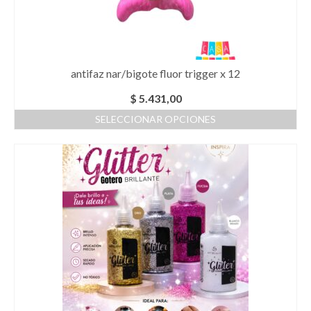
en
la
página
de
producto
antifaz nar/bigote fluor trigger x 12
$
5.431,00
SELECCIONAR OPCIONES
Este
producto
tiene
múltiples
variantes.
Las
opciones
se
pueden
elegir
en
la
página