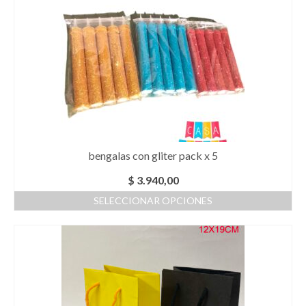
variantes.
Las
opciones
se
pueden
elegir
en
la
página
de
producto
bengalas con gliter pack x 5
$
3.940,00
SELECCIONAR OPCIONES
Este
producto
tiene
múltiples
variantes.
Las
opciones