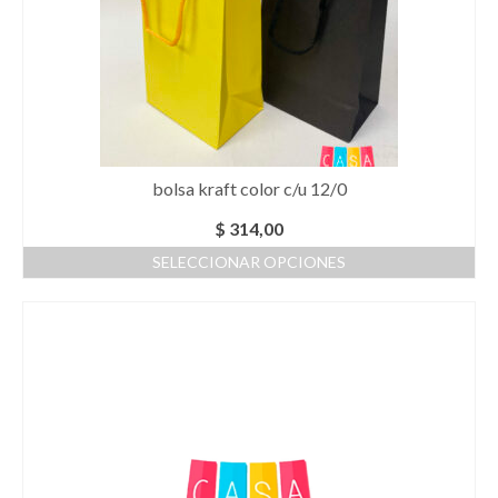
se
pueden
elegir
en
la
página
de
producto
bolsa kraft color c/u 12/0
$
314,00
SELECCIONAR OPCIONES
Este
producto
tiene
múltiples
variantes.
Las
opciones
se
pueden
elegir