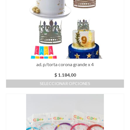
variantes.
Las
opciones
se
pueden
elegir
en
la
página
de
producto
ad. p/torta corona grande x 4
$
1.184,00
SELECCIONAR OPCIONES
Este
producto
tiene
múltiples
variantes.
Las
opciones