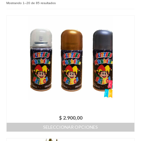
Mostrando 1–20 de 85 resultados
Como Registrarse
Finalizar compra
$
2.900,00
SELECCIONAR OPCIONES
Este
producto