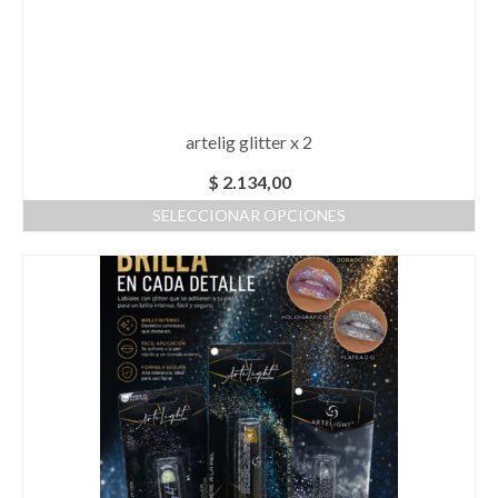
artelig glitter x 2
$
2.134,00
SELECCIONAR OPCIONES
Este
producto
tiene
múltiples
variantes.
Las
opciones
se
pueden
elegir
en
la