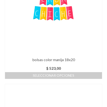
en
la
página
de
producto
bolsas color manija 18x20
$
523,00
SELECCIONAR OPCIONES
Este
producto
tiene
múltiples
variantes.
Las