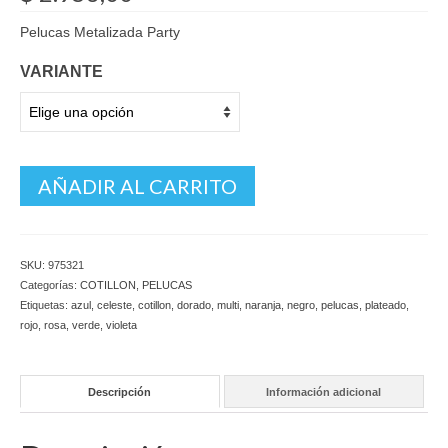
Pelucas Metalizada Party
VARIANTE
AÑADIR AL CARRITO
SKU:
975321
Categorías:
COTILLON
,
PELUCAS
Etiquetas:
azul
,
celeste
,
cotillon
,
dorado
,
multi
,
naranja
,
negro
,
pelucas
,
plateado
,
rojo
,
rosa
,
verde
,
violeta
Descripción
Información adicional