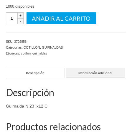
1000 disponibles
Guirnalda
AÑADIR AL CARRITO
N
23
x12
C
SKU:
3702858
cantidad
Categorías:
COTILLON
,
GUIRNALDAS
Etiquetas:
cotillon
,
guirnaldas
Descripción
Información adicional
Descripción
Guirnalda N 23 x12 C
Productos relacionados