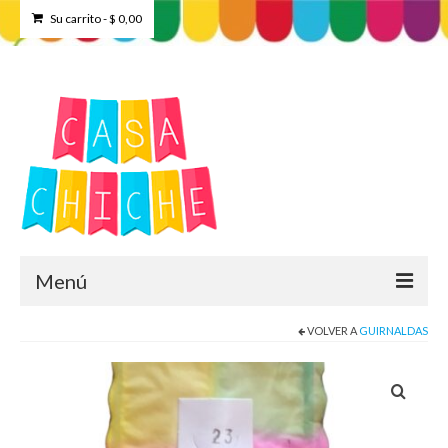
Su carrito
-
$
0,00
Menú
VOLVER A
GUIRNALDAS
Home
Tienda
Contacto