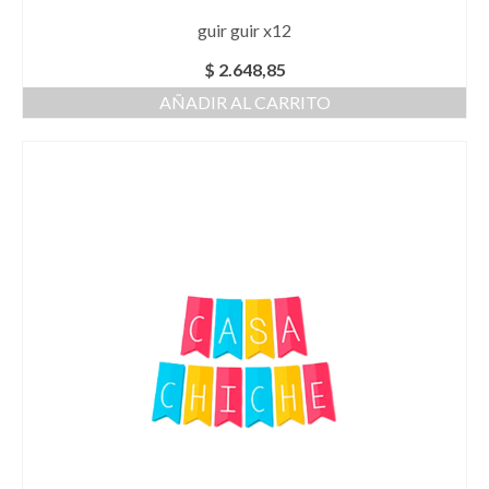
guir guir x12
$
2.648,85
AÑADIR AL CARRITO