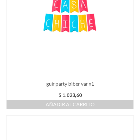
guir party biber var x1
$
1.023,60
AÑADIR AL CARRITO