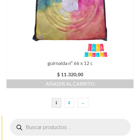
guirnalda nº 66 x 12 c
$
11.320,00
AÑADIR AL CARRITO
1
2
→
Búsqueda
de
productos