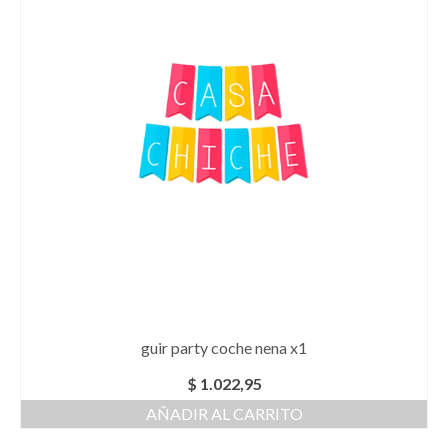
guir party coche nena x1
$
1.022,95
AÑADIR AL CARRITO