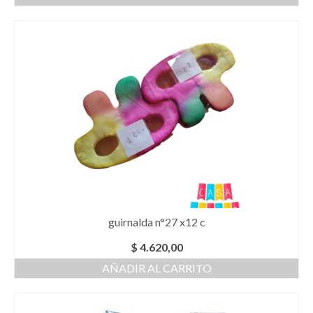
guirnalda n°27 x12 c
$
4.620,00
AÑADIR AL CARRITO