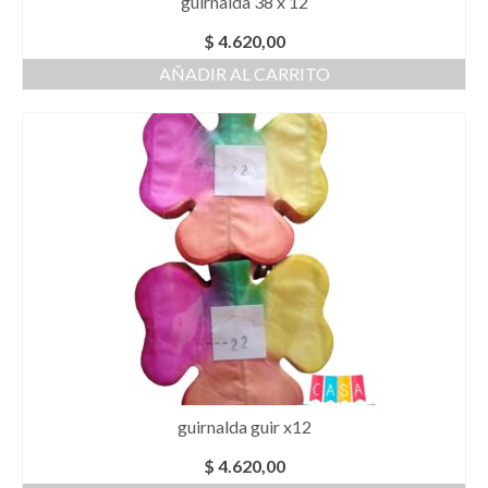
guirnalda 38 x 12
$
4.620,00
AÑADIR AL CARRITO
guirnalda guir x12
$
4.620,00