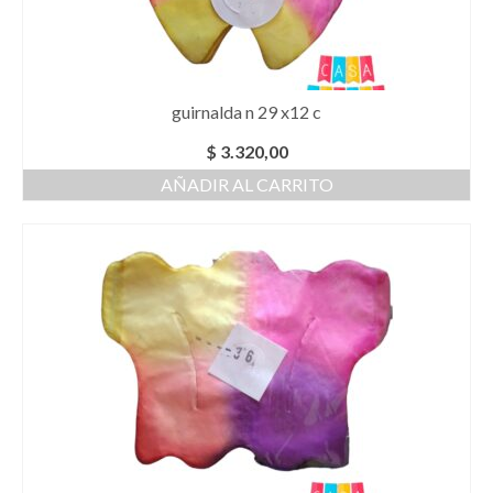
guirnalda n 29 x12 c
$
3.320,00
AÑADIR AL CARRITO