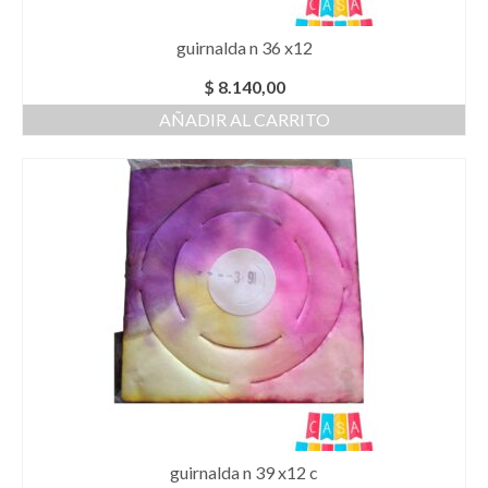
guirnalda n 36 x12
$
8.140,00
AÑADIR AL CARRITO
guirnalda n 39 x12 c