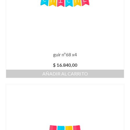
guir nº68 x4
$
16.840,00
AÑADIR AL CARRITO