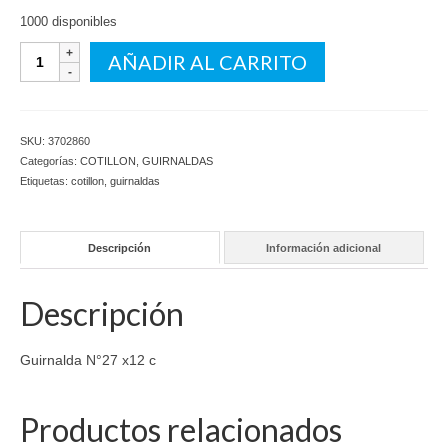
1000 disponibles
Guirnalda
AÑADIR AL CARRITO
N°27
x12
c
cantidad
SKU:
3702860
Categorías:
COTILLON
,
GUIRNALDAS
Etiquetas:
cotillon
,
guirnaldas
Descripción
Información adicional
Descripción
Guirnalda N°27 x12 c
Productos relacionados