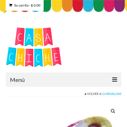
Su carrito
-
$
0,00
Menú
VOLVER A
GUIRNALDAS
Home
Tienda
Contacto