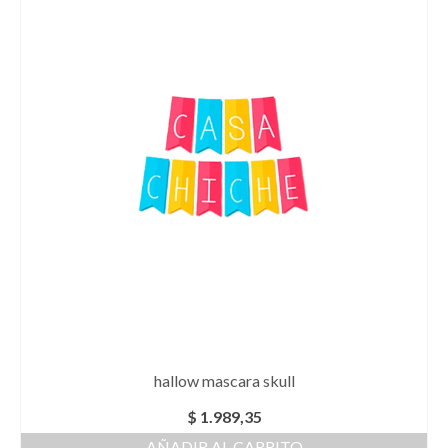
hallow mascara skull
$
1.989,35
AÑADIR AL CARRITO