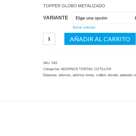
TOPPER GLOBO METALIZADO
VARIANTE
Borrar seleción
TOPPER
AÑADIR AL CARRITO
GLOBO
METALIZADO
cantidad
SKU:
549
Categorías:
ADORNOS TORTAS
,
COTILLON
Etiquetas:
adornos
,
adornos tortas
,
cotillon
,
dorado
,
plateado
,
t