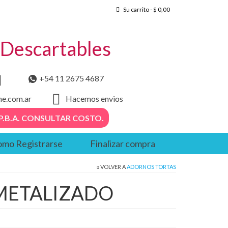
Su carrito
-
$
0,00
– Descartables
+54 11 2675 4687
he.com.ar
Hacemos envios
. – P.B.A. CONSULTAR COSTO.
mo Registrarse
Finalizar compra
VOLVER A
ADORNOS TORTAS
METALIZADO