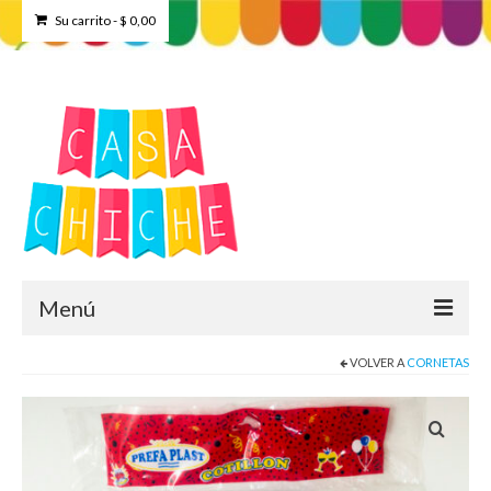
Su carrito
-
$
0,00
Menú
VOLVER A
CORNETAS
Home
Tienda
Contacto