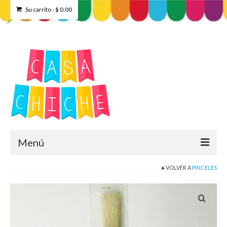
Su carrito
-
$
0,00
Menú
VOLVER A
PINCELES
Home
Tienda
Contacto