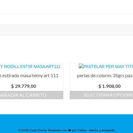
lo estirado masa hemy art 111
perlas de colores 35grs pas
$
29.779,00
$
1.908,00
AÑADIR AL CARRITO
SELECCIONAR OPCIONE
Este
producto
tiene
múltiples
variantes.
© 2026 Casa Chiche Realizado con ❤️ por 7vidas - diseño y desarrollo
Las