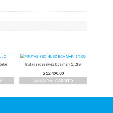
telar
frutas secas nuez bca mari 1/2kg
$
12.490,00
AÑADIR AL CARRITO
S