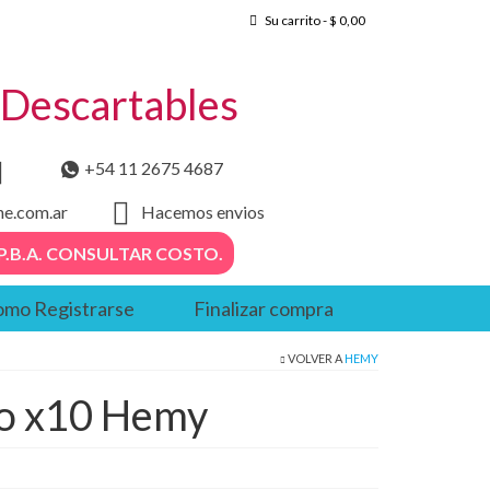
Su carrito
-
$
0,00
– Descartables
+54 11 2675 4687
he.com.ar
Hacemos envios
. – P.B.A. CONSULTAR COSTO.
mo Registrarse
Finalizar compra
VOLVER A
HEMY
co x10 Hemy