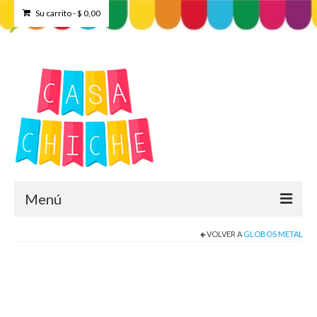
Su carrito
-
$
0,00
Menú
VOLVER A
GLOBOS METAL
Home
Tienda
Contacto