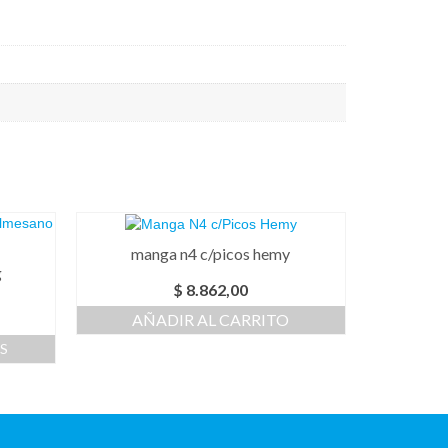
manga n4 c/picos hemy
g
$
8.862,00
AÑADIR AL CARRITO
S