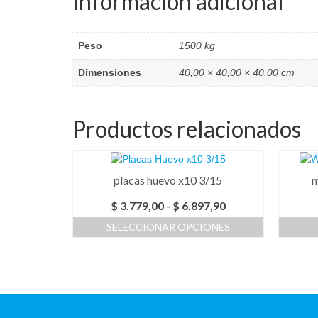
Información adicional
Peso
1500 kg
Dimensiones
40,00 × 40,00 × 40,00 cm
Productos relacionados
placas huevo x10 3/15
m
Rango
$
3.779,00
-
$
6.897,90
de
SELECCIONAR OPCIONES
precios:
Este
desde
producto
$ 3.779,00
tiene
hasta
múltiples
$ 6.897,90
variantes.
Las