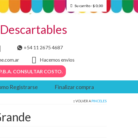
Su carrito
-
$
0,00
– Descartables
+54 11 2675 4687
he.com.ar
Hacemos envios
. – P.B.A. CONSULTAR COSTO.
mo Registrarse
Finalizar compra
VOLVER A
PINCELES
Grande