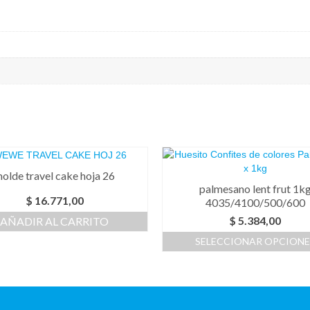
olde travel cake hoja 26
palmesano lent frut 1k
$
16.771,00
4035/4100/500/600
$
5.384,00
AÑADIR AL CARRITO
SELECCIONAR OPCIONE
Este
producto
tiene
múltiples