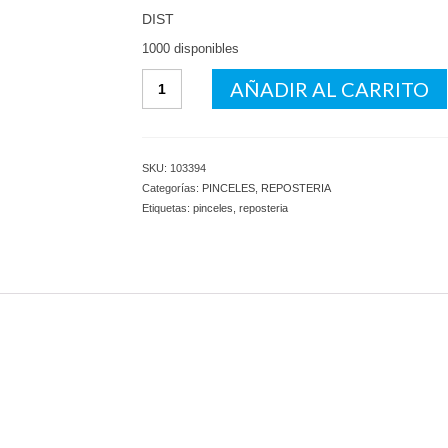
DIST
1000 disponibles
Espatula
AÑADIR AL CARRITO
Silicona
Grande
cantidad
SKU:
103394
Categorías:
PINCELES
,
REPOSTERIA
Etiquetas:
pinceles
,
reposteria