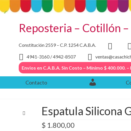
Reposteria – Cotillón 
Constitución 2559 – C.P. 1254 C.A.B.A.
4941-3160 / 4942-8507
ventas@casachic
Envios en C.A.B.A. Sin Costo – Mínimo $ 400.000
Contacto
Co
Espatula Silicona 
$
1.800,00