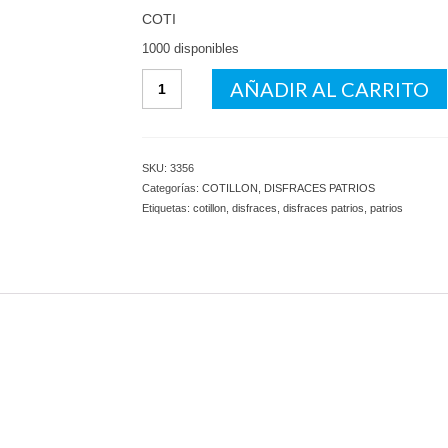
COTI
1000 disponibles
Disfraz
AÑADIR AL CARRITO
Patrios
Boinas
Tela
c/u
SKU:
3356
cantidad
Categorías:
COTILLON
,
DISFRACES PATRIOS
Etiquetas:
cotillon
,
disfraces
,
disfraces patrios
,
patrios