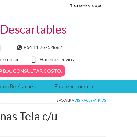
Su carrito
-
$
0,00
– Descartables
+54 11 2675 4687
he.com.ar
Hacemos envios
. – P.B.A. CONSULTAR COSTO.
mo Registrarse
Finalizar compra
VOLVER A
DISFRACES PATRIOS
nas Tela c/u