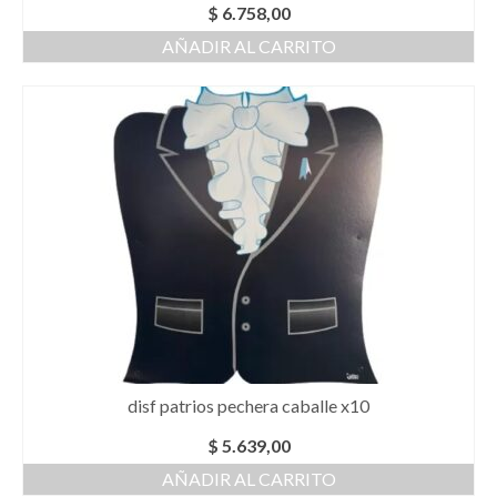
$
6.758,00
AÑADIR AL CARRITO
disf patrios pechera caballe x10
$
5.639,00
AÑADIR AL CARRITO