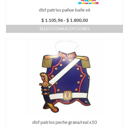
disf patrios pañue baile x6
Rango
$
1.105,96
-
$
1.800,00
de
SELECCIONAR OPCIONES
precios:
Este
desde
producto
$ 1.105,96
tiene
hasta
múltiples
$ 1.800,00
variantes.
Las
opciones
se
pueden
elegir
en
la
página
de
producto
disf patrios peche grana/real x10