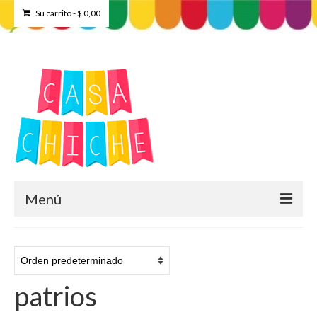
Su carrito
-
$
0,00
Menú
Home
Tienda
patrios
Contacto