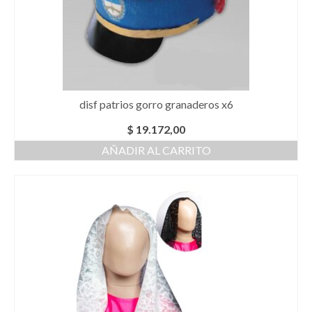
disf patrios gorro granaderos x6
$
19.172,00
AÑADIR AL CARRITO