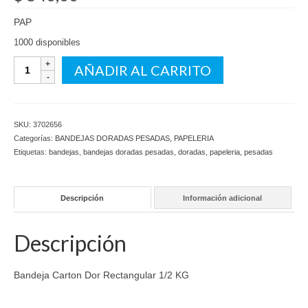
PAP
1000 disponibles
Bandeja
AÑADIR AL CARRITO
Carton
Dor
Rectangular
1/2
SKU:
3702656
KG
Categorías:
BANDEJAS DORADAS PESADAS
,
PAPELERIA
cantidad
Etiquetas:
bandejas
,
bandejas doradas pesadas
,
doradas
,
papeleria
,
pesadas
Descripción
Información adicional
Descripción
Bandeja Carton Dor Rectangular 1/2 KG