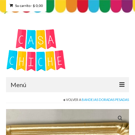
Su carrito
-
$
0,00
Menú
VOLVER A
BANDEJAS DORADAS PESADAS
Home
Tienda
Contacto