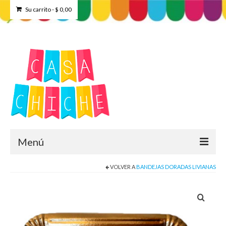
Su carrito
-
$
0,00
Menú
VOLVER A
BANDEJAS DORADAS LIVIANAS
Home
Tienda
Contacto