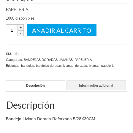
PAPELERIA
1000 disponibles
Bandeja
AÑADIR AL CARRITO
Liviana
Dorada
Reforzada
5/28X30CM
SKU:
111
cantidad
Categorías:
BANDEJAS DORADAS LIVIANAS
,
PAPELERIA
Etiquetas:
bandejas
,
bandejas doradas livianas
,
doradas
,
livianas
,
papeleria
Descripción
Información adicional
Descripción
Bandeja Liviana Dorada Reforzada 5/28X30CM