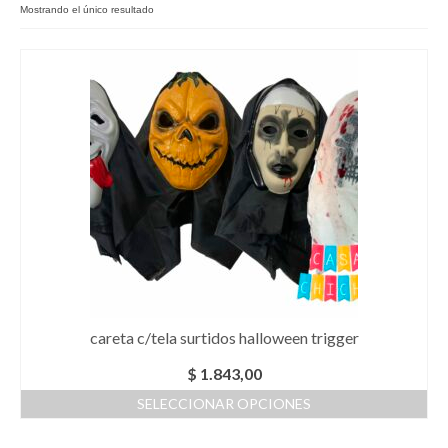
Mostrando el único resultado
Como Registrarse
Finalizar compra
careta c/tela surtidos halloween trigger
$
1.843,00
SELECCIONAR OPCIONES
Este
producto