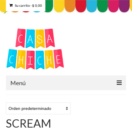
Su carrito
-
$
0,00
Menú
Home
Tienda
SCREAM
Contacto