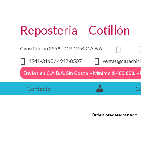
Reposteria – Cotillón 
Constitución 2559 – C.P. 1254 C.A.B.A.
4941-3160 / 4942-8507
ventas@casachic
Envios en C.A.B.A. Sin Costo – Mínimo $ 400.000
Contacto
Co