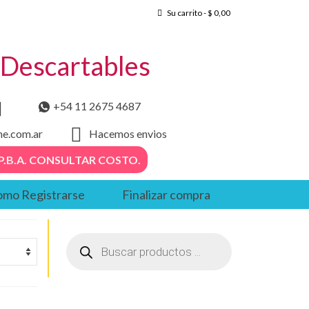
Su carrito
-
$
0,00
– Descartables
+54 11 2675 4687
he.com.ar
Hacemos envios
. – P.B.A. CONSULTAR COSTO.
mo Registrarse
Finalizar compra
Búsqueda
de
productos