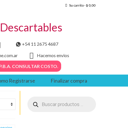
Su carrito
-
$
0,00
– Descartables
+54 11 2675 4687
he.com.ar
Hacemos envios
. – P.B.A. CONSULTAR COSTO.
mo Registrarse
Finalizar compra
Búsqueda
de
productos