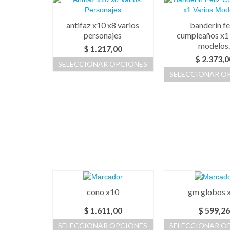
antifaz x10 x8 varios
banderin fe
personajes
cumpleaños x1 
modelos
$
1.217,00
$
2.373,0
SELECCIONAR OPCIONES
SELECCIONAR O
Este
producto
Este
tiene
prod
múltiples
tiene
variantes.
múlti
Las
varia
opciones
Las
se
opci
pueden
se
elegir
pue
en
elegi
la
en
cono x10
gm globos 
página
la
de
pági
$
1.611,00
$
599,2
producto
de
SELECCIONAR OPCIONES
SELECCIONAR O