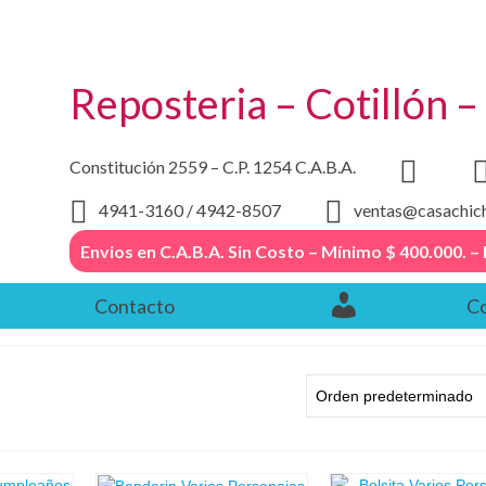
Reposteria – Cotillón 
Constitución 2559 – C.P. 1254 C.A.B.A.
4941-3160 / 4942-8507
ventas@casachic
Envios en C.A.B.A. Sin Costo – Mínimo $ 400.000
Contacto
Co