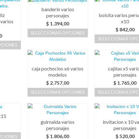
banderin varios
liz
bolsita varios pers
personajes
varios
x10
$
1.394,00
.
$
842,00
SELECCIONAR OPCIONES
0
SELECCIONAR OPC
Este
PCIONES
Este
producto
produc
tiene
ucto
tiene
múltiples
múltipl
variantes.
caja pochoclos x6 varios
cajitas x5 vari
ples
variant
Las
modelos
personajes
ntes.
Las
opciones
$
2.757,00
$
1.765,00
opcion
se
ones
se
pueden
SELECCIONAR OPCIONES
SELECCIONAR OPC
puede
elegir
Este
Este
den
elegir
en
producto
produc
r
en
la
tiene
tiene
la
página
x15
múltiples
múltipl
página
de
guirnalda varios
invitacion x 10 v
variantes.
variant
na
de
6
producto
personajes
personajes
Las
Las
produc
$
1.806,00
$
520,00
PCIONES
opciones
opcion