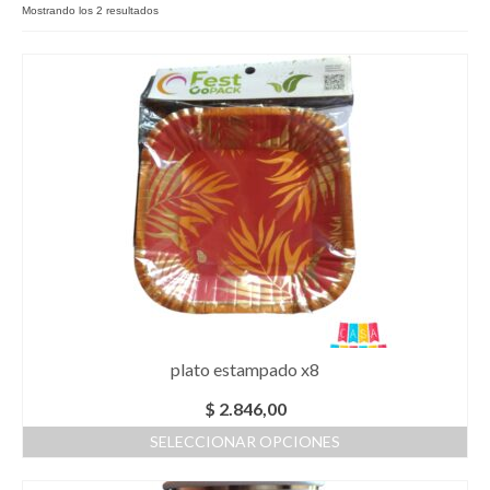
Mostrando los 2 resultados
Como Registrarse
Finalizar compra
plato estampado x8
$
2.846,00
SELECCIONAR OPCIONES
Este
producto