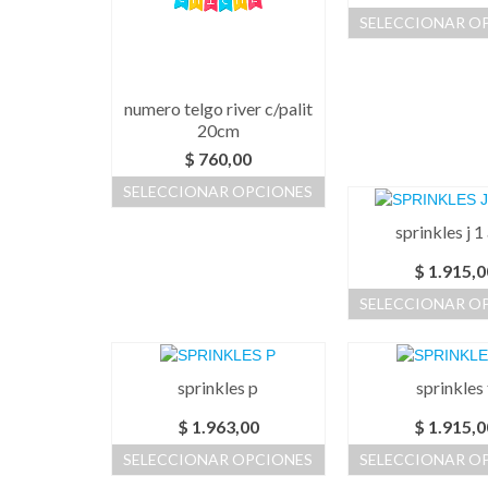
pue
SELECCIONAR O
elegi
Este
en
prod
la
tiene
pági
numero telgo river c/palit
múlti
de
20cm
varia
prod
$
760,00
Las
opci
SELECCIONAR OPCIONES
se
Este
pue
sprinkles j 1 
producto
elegi
tiene
en
$
1.915,0
múltiples
la
SELECCIONAR O
variantes.
pági
Las
Este
de
opciones
prod
prod
se
tiene
sprinkles p
sprinkles 
pueden
múlti
elegir
varia
$
1.963,00
$
1.915,0
en
Las
la
SELECCIONAR OPCIONES
SELECCIONAR O
opci
página
se
Este
Este