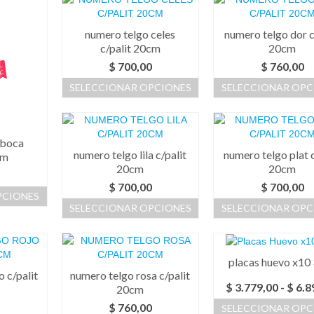
numero telgo celes
numero telgo dor c
c/palit 20cm
20cm
$
700,00
$
760,00
SELECCIONAR OPCIONES
SELECCIONAR OPC
Este
Este
producto
produc
tiene
tiene
 boca
múltiples
múltipl
numero telgo lila c/palit
numero telgo plat c
cm
variantes.
variant
20cm
20cm
0
Las
Las
$
700,00
$
700,00
opciones
opcion
PCIONES
se
se
SELECCIONAR OPCIONES
SELECCIONAR OPC
pueden
puede
Este
Este
ucto
elegir
elegir
producto
produc
en
en
tiene
tiene
ples
la
la
placas huevo x10
múltiples
múltipl
ntes.
página
página
 c/palit
numero telgo rosa c/palit
variantes.
variant
de
de
$
3.779,00
-
$
6.8
20cm
Las
Las
ones
producto
produc
0
$
760,00
SELECCIONAR OPC
opciones
opcion