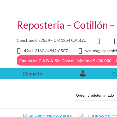
Reposteria – Cotillón 
Constitución 2559 – C.P. 1254 C.A.B.A.
4941-3160 / 4942-8507
ventas@casachic
Envios en C.A.B.A. Sin Costo – Mínimo $ 400.000
Contacto
Co