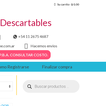
Su carrito
-
$
0,00
– Descartables
+54 11 2675 4687
he.com.ar
Hacemos envios
. – P.B.A. CONSULTAR COSTO.
mo Registrarse
Finalizar compra
Búsqueda
de
productos