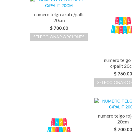
numero telgo azul c/palit
20cm
$
700,00
SELECCIONAR OPCIONES
Este
producto
tiene
numero telgo
múltiples
c/palit 20
variantes.
$
760,0
Las
opciones
SELECCIONAR O
se
Este
pueden
prod
elegir
tiene
en
múlti
la
varia
página
numero telgo rojo
Las
de
20cm
opci
producto
$
700,0
se