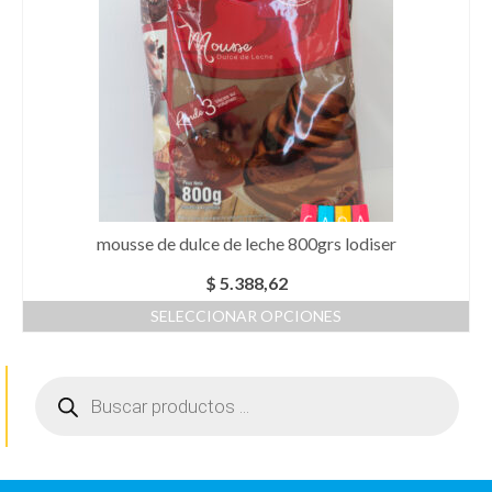
variantes.
Las
opciones
se
pueden
elegir
en
la
página
de
producto
mousse de dulce de leche 800grs lodiser
$
5.388,62
SELECCIONAR OPCIONES
Este
producto
Búsqueda
tiene
de
múltiples
productos
variantes.
Las
opciones