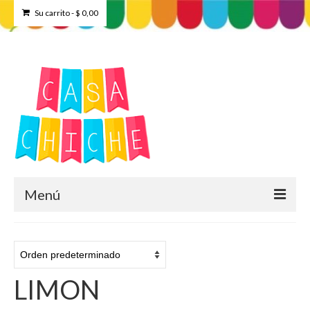
Su carrito
-
$
0,00
Menú
Home
Tienda
LIMON
Contacto