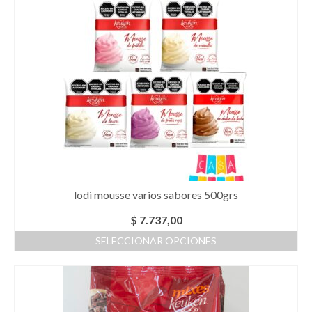
lodi mousse varios sabores 500grs
$
7.737,00
SELECCIONAR OPCIONES
Este
producto
tiene
múltiples