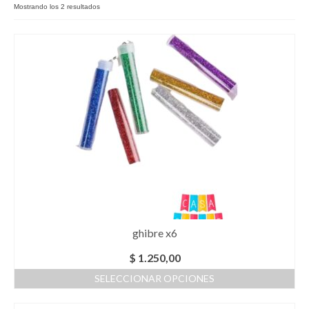
Mostrando los 2 resultados
Como Registrarse
Finalizar compra
ghibre x6
$
1.250,00
SELECCIONAR OPCIONES
Este
producto