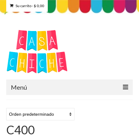
Su carrito
-
$
0,00
Menú
Home
Tienda
C400
Contacto