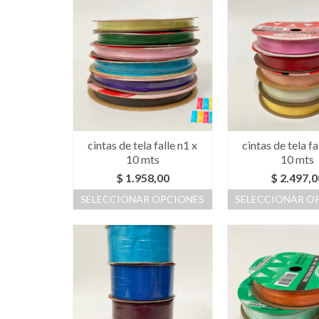
cintas de tela falle n1 x
cintas de tela fa
10 mts
10 mts
$
1.958,00
$
2.497,0
SELECCIONAR OPCIONES
SELECCIONAR O
Este
Este
producto
prod
tiene
tiene
múltiples
múlti
variantes.
varia
Las
Las
opciones
opci
se
se