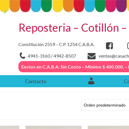
Reposteria – Cotillón 
Constitución 2559 – C.P. 1254 C.A.B.A.
4941-3160 / 4942-8507
ventas@casach
Envios en C.A.B.A. Sin Costo – Mínimo $ 400.000
Contacto
Co