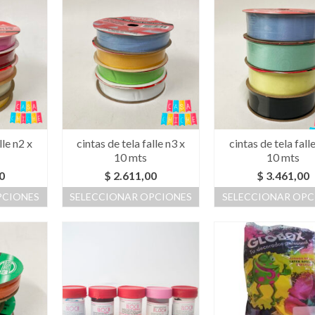
lle n2 x
cintas de tela falle n3 x
cintas de tela fall
10 mts
10 mts
0
$
2.611,00
$
3.461,00
PCIONES
SELECCIONAR OPCIONES
SELECCIONAR OPC
Este
Este
ucto
producto
produc
tiene
tiene
ples
múltiples
múltipl
ntes.
variantes.
variant
Las
Las
ones
opciones
opcion
se
se