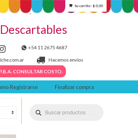
Su carrito
-
$
0,00
– Descartables
+54 11 2675 4687
iche.com.ar
Hacemos envios
. – P.B.A. CONSULTAR COSTO.
mo Registrarse
Finalizar compra
Búsqueda
de
productos