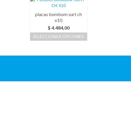
placas bombom surt ch
x10
$
4.484,00
SELECCIONAR OPCIONES
Este
producto
tiene
múltiples
variantes.
Las
opciones
se
pueden
elegir
en
la
página
de
producto