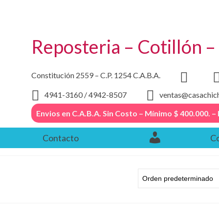
Reposteria – Cotillón 
Constitución 2559 – C.P. 1254 C.A.B.A.
4941-3160 / 4942-8507
ventas@casachic
Envios en C.A.B.A. Sin Costo – Mínimo $ 400.000
Contacto
Co