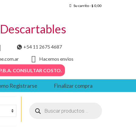
Su carrito
-
$
0,00
– Descartables
+54 11 2675 4687
he.com.ar
Hacemos envios
. – P.B.A. CONSULTAR COSTO.
mo Registrarse
Finalizar compra
Búsqueda
de
productos