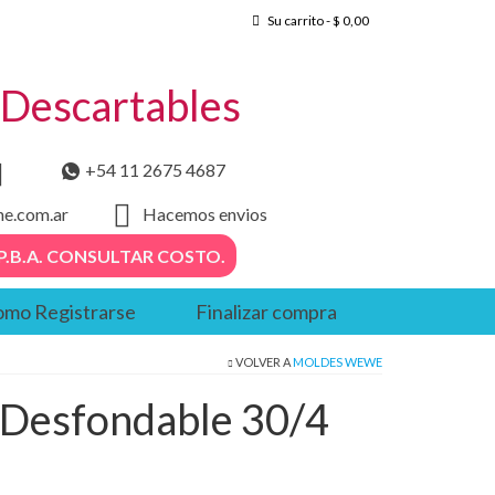
Su carrito
-
$
0,00
– Descartables
+54 11 2675 4687
he.com.ar
Hacemos envios
. – P.B.A. CONSULTAR COSTO.
mo Registrarse
Finalizar compra
VOLVER A
MOLDES WEWE
 Desfondable 30/4