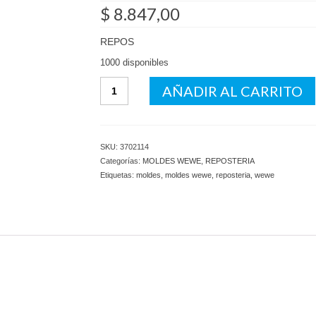
$
8.847,00
REPOS
1000 disponibles
Molde
AÑADIR AL CARRITO
Pasta
Frola
Desfondable
30/4
SKU:
3702114
Treves
Categorías:
MOLDES WEWE
,
REPOSTERIA
cantidad
Etiquetas:
moldes
,
moldes wewe
,
reposteria
,
wewe