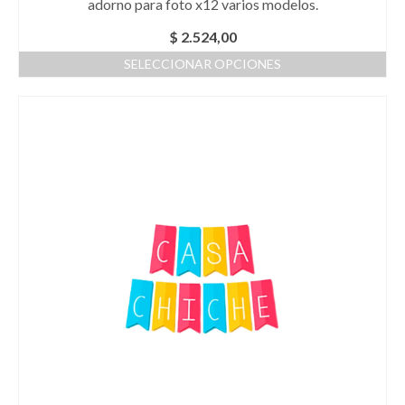
adorno para foto x12 varios modelos.
$
2.524,00
SELECCIONAR OPCIONES
Este
producto
tiene
múltiples
variantes.
Las
opciones
se
pueden
elegir
en
la
página
de
producto