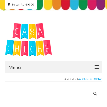
Su carrito
-
$
0,00
Menú
VOLVER A
ADORNOS TORTAS
Home
Tienda
Contacto