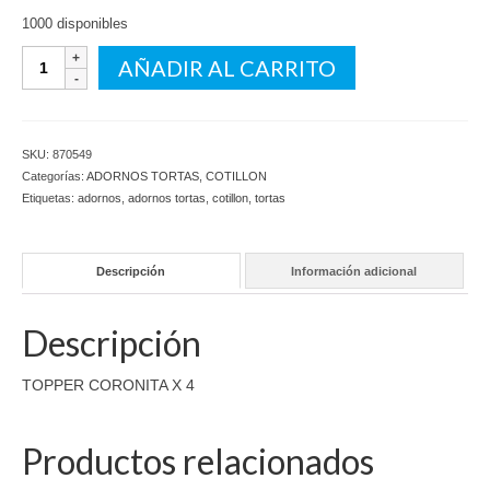
1000 disponibles
TOPPER
AÑADIR AL CARRITO
CORONITA
X
4
cantidad
SKU:
870549
Categorías:
ADORNOS TORTAS
,
COTILLON
Etiquetas:
adornos
,
adornos tortas
,
cotillon
,
tortas
Descripción
Información adicional
Descripción
TOPPER CORONITA X 4
Productos relacionados