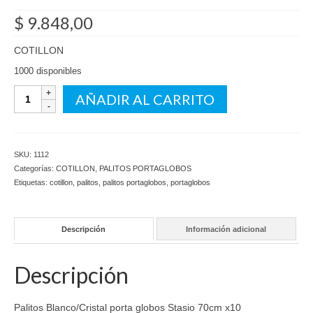
$
9.848,00
COTILLON
1000 disponibles
Palitos
AÑADIR AL CARRITO
Blanco/Cristal
porta
globos
Stasio
SKU:
1112
70cm
Categorías:
COTILLON
,
PALITOS PORTAGLOBOS
x10
Etiquetas:
cotillon
,
palitos
,
palitos portaglobos
,
portaglobos
cantidad
Descripción
Información adicional
Descripción
Palitos Blanco/Cristal porta globos Stasio 70cm x10