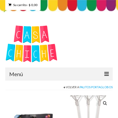
Su carrito
-
$
0,00
Menú
VOLVER A
PALITOS PORTAGLOBOS
Home
Tienda
Contacto