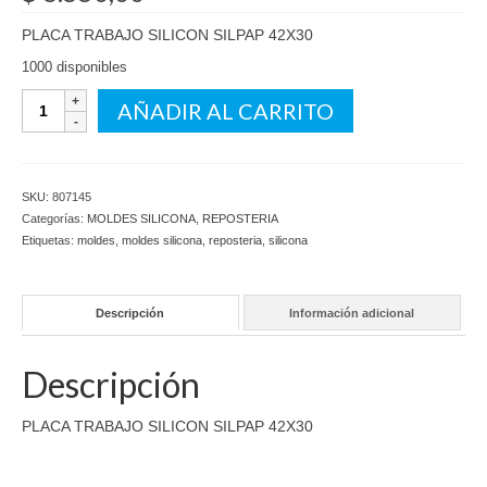
PLACA TRABAJO SILICON SILPAP 42X30
1000 disponibles
PLACA
AÑADIR AL CARRITO
TRABAJO
SILICON
SILPAP
42X30
SKU:
807145
cantidad
Categorías:
MOLDES SILICONA
,
REPOSTERIA
Etiquetas:
moldes
,
moldes silicona
,
reposteria
,
silicona
Descripción
Información adicional
Descripción
PLACA TRABAJO SILICON SILPAP 42X30