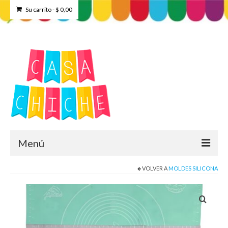
Su carrito
-
$
0,00
Menú
VOLVER A
MOLDES SILICONA
Home
Tienda
Contacto