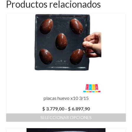
Productos relacionados
placas huevo x10 3/15
Rango
$
3.779,00
-
$
6.897,90
de
SELECCIONAR OPCIONES
precios:
Este
desde
producto
$ 3.779,00