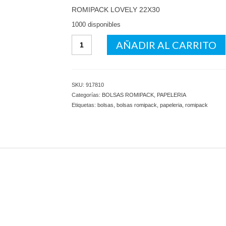
ROMIPACK LOVELY 22X30
1000 disponibles
ROMIPACK
AÑADIR AL CARRITO
LOVELY
22X30
cantidad
SKU:
917810
Categorías:
BOLSAS ROMIPACK
,
PAPELERIA
Etiquetas:
bolsas
,
bolsas romipack
,
papeleria
,
romipack