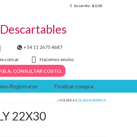
Su carrito
-
$
0,00
– Descartables
+54 11 2675 4687
he.com.ar
Hacemos envios
. – P.B.A. CONSULTAR COSTO.
mo Registrarse
Finalizar compra
VOLVER A
BOLSAS ROMIPACK
Y 22X30