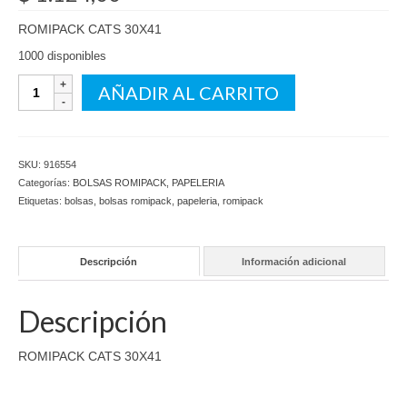
ROMIPACK CATS 30X41
1000 disponibles
ROMIPACK
AÑADIR AL CARRITO
CATS
30X41
cantidad
SKU:
916554
Categorías:
BOLSAS ROMIPACK
,
PAPELERIA
Etiquetas:
bolsas
,
bolsas romipack
,
papeleria
,
romipack
Descripción
Información adicional
Descripción
ROMIPACK CATS 30X41