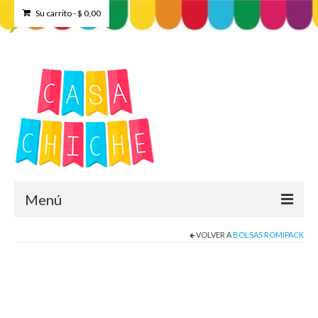
Su carrito
-
$
0,00
Menú
VOLVER A
BOLSAS ROMIPACK
Home
Tienda
Contacto