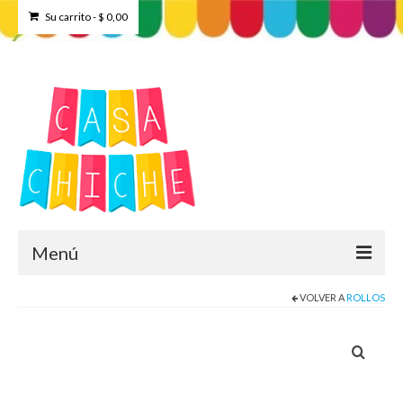
Su carrito
-
$
0,00
Menú
VOLVER A
ROLLOS
Home
Tienda
Contacto