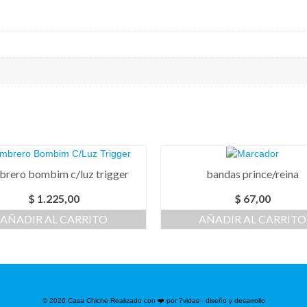
rero bombim c/luz trigger
bandas prince/reina
$
1.225,00
$
67,00
AÑADIR AL CARRITO
AÑADIR AL CARRITO
© 2026 Casa Chiche Realizado con ❤️ por 7vidas - diseño y desarrollo