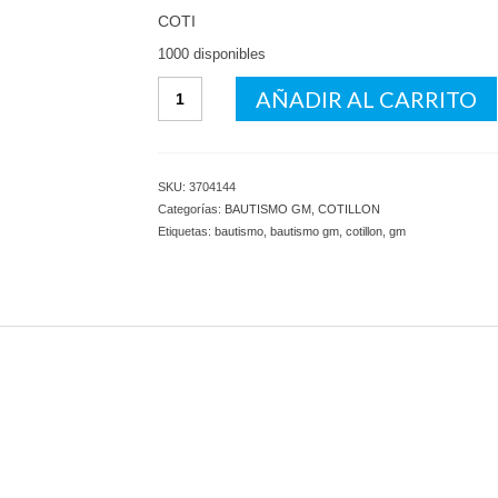
COTI
1000 disponibles
Poster
AÑADIR AL CARRITO
Bautismo
Nena
Mov
GM
SKU:
3704144
cantidad
Categorías:
BAUTISMO GM
,
COTILLON
Etiquetas:
bautismo
,
bautismo gm
,
cotillon
,
gm