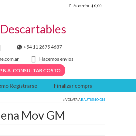
Su carrito
-
$
0,00
– Descartables
+54 11 2675 4687
he.com.ar
Hacemos envios
. – P.B.A. CONSULTAR COSTO.
mo Registrarse
Finalizar compra
VOLVER A
BAUTISMO GM
 Nena Mov GM