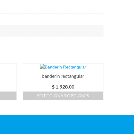
banderin rectangular
$
1.928,00
SELECCIONAR OPCIONES
Este
producto
tiene
múltiples
variantes.
Las