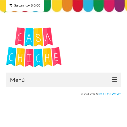
Su carrito
-
$
0,00
Menú
VOLVER A
MOLDES WEWE
Home
Tienda
Contacto