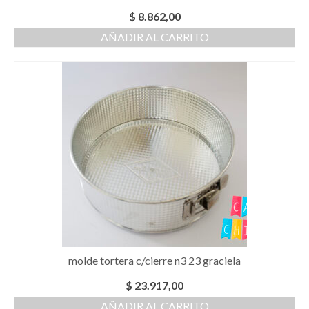
$
8.862,00
AÑADIR AL CARRITO
molde tortera c/cierre n3 23 graciela
$
23.917,00
AÑADIR AL CARRITO