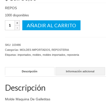
REPOS
1000 disponibles
Molde
AÑADIR AL CARRITO
Maquina
De
Galletitas
cantidad
SKU:
103486
Categorías:
MOLDES IMPORTADOS
,
REPOSTERIA
Etiquetas:
importados
,
moldes
,
moldes importados
,
reposteria
Descripción
Información adicional
Descripción
Molde Maquina De Galletitas