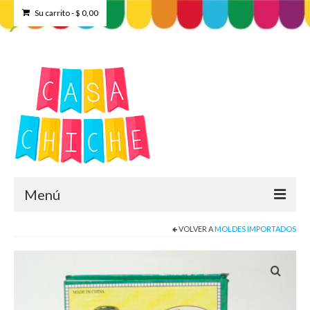
Su carrito
-
$
0,00
Menú
VOLVER A
MOLDES IMPORTADOS
Home
Tienda
Contacto