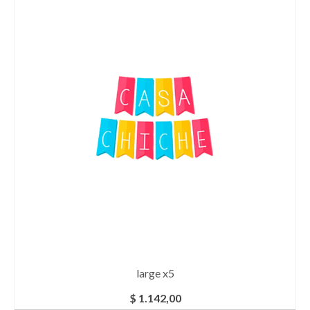
large x5
$
1.142,00