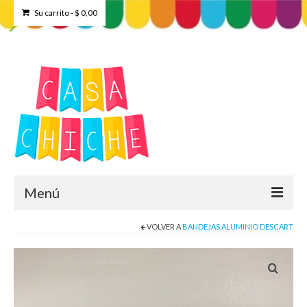
Su carrito
-
$
0,00
Menú
VOLVER A
BANDEJAS ALUMINIO DESCART
Home
Tienda
Contacto