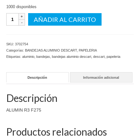
1000 disponibles
ALUMIN
AÑADIR AL CARRITO
R3
F275
cantidad
SKU:
3702754
Categorías:
BANDEJAS ALUMINIO DESCART
,
PAPELERIA
Etiquetas:
aluminio
,
bandejas
,
bandejas aluminio descart
,
descart
,
papeleria
Descripción
Información adicional
Descripción
ALUMIN R3 F275
Productos relacionados