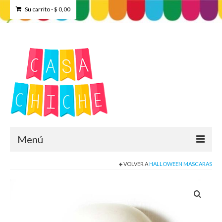
Su carrito
-
$
0,00
Menú
VOLVER A
HALLOWEEN MASCARAS
Home
Tienda
Contacto