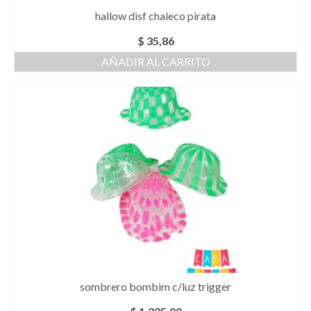
hallow disf chaleco pirata
$
35,86
AÑADIR AL CARRITO
sombrero bombim c/luz trigger