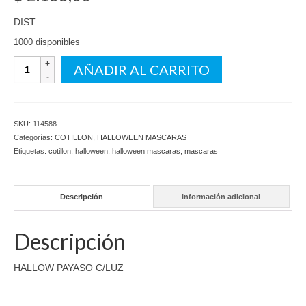
DIST
1000 disponibles
HALLOW
AÑADIR AL CARRITO
PAYASO
C/LUZ
cantidad
SKU:
114588
Categorías:
COTILLON
,
HALLOWEEN MASCARAS
Etiquetas:
cotillon
,
halloween
,
halloween mascaras
,
mascaras
Descripción
Información adicional
Descripción
HALLOW PAYASO C/LUZ