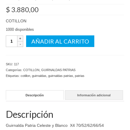
$
3.880,00
COTILLON
1000 disponibles
Guirnalda
AÑADIR AL CARRITO
Patria
Celeste
y
Blanco
SKU:
117
X4
Categorías:
COTILLON
,
GUIRNALDAS PATRIAS
70/52/62/66/54
Etiquetas:
cotillon
,
guirnaldas
,
guirnaldas patrias
,
patrias
cantidad
Descripción
Información adicional
Descripción
Guirnalda Patria Celeste y Blanco X4 70/52/62/66/54