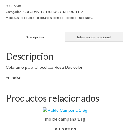
Dustcolor
SKU:
5640
cantidad
Categorías:
COLORANTES P/CHOCO
,
REPOSTERIA
Etiquetas:
colorantes
,
colorantes p/choco
,
p/choco
,
reposteria
Descripción
Información adicional
Descripción
Colorante para Chocolate Rosa Dustcolor
en polvo.
Productos relacionados
molde campana 1 sg
$
1.382,00