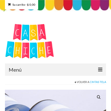
Su carrito
-
$
0,00
Menú
VOLVER A
CINTAS TELA
Home
Tienda
Contacto