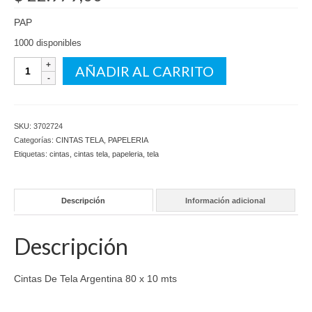
PAP
1000 disponibles
Cintas
AÑADIR AL CARRITO
De
Tela
Argentina
80
SKU:
3702724
x
Categorías:
CINTAS TELA
,
PAPELERIA
10
Etiquetas:
cintas
,
cintas tela
,
papeleria
,
tela
mts
cantidad
Descripción
Información adicional
Descripción
Cintas De Tela Argentina 80 x 10 mts