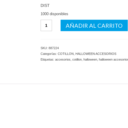
DIST
1000 disponibles
Calabera
AÑADIR AL CARRITO
Luz/Son
Halloween
cantidad
SKU:
887224
Categorías:
COTILLON
,
HALLOWEEN ACCESORIOS
Etiquetas:
accesorios
,
cotillon
,
halloween
,
halloween accesorio