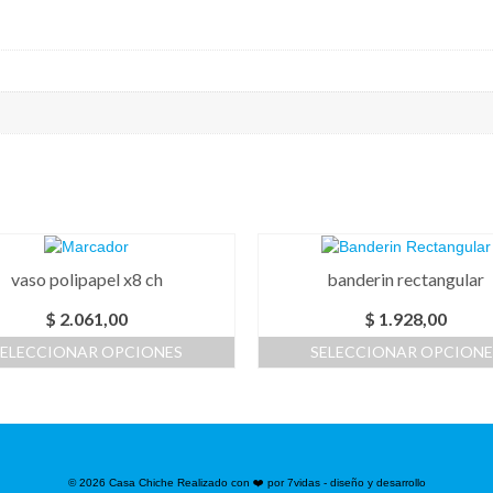
vaso polipapel x8 ch
banderin rectangular
$
2.061,00
$
1.928,00
SELECCIONAR OPCIONES
SELECCIONAR OPCIONE
Este
Este
producto
producto
tiene
tiene
múltiples
múltiples
variantes.
variantes.
© 2026 Casa Chiche Realizado con ❤️ por 7vidas - diseño y desarrollo
Las
Las