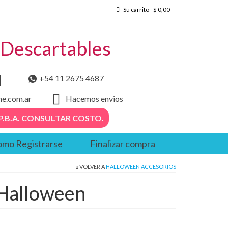
Su carrito
-
$
0,00
– Descartables
+54 11 2675 4687
he.com.ar
Hacemos envios
. – P.B.A. CONSULTAR COSTO.
mo Registrarse
Finalizar compra
VOLVER A
HALLOWEEN ACCESORIOS
 Halloween