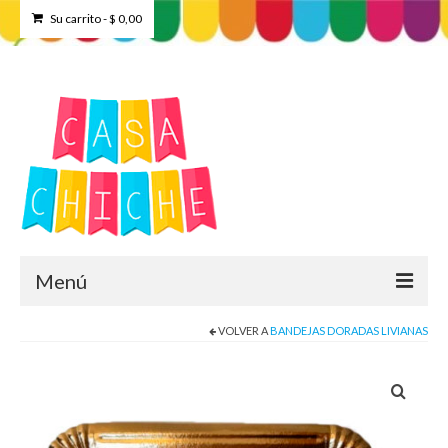
Su carrito
-
$
0,00
Menú
VOLVER A
BANDEJAS DORADAS LIVIANAS
Home
Tienda
Contacto