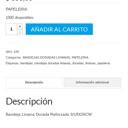
PAPELERIA
1000 disponibles
Bandeja
AÑADIR AL CARRITO
Liviana
Dorada
Reforzada
3/18X26CM
SKU:
109
cantidad
Categorías:
BANDEJAS DORADAS LIVIANAS
,
PAPELERIA
Etiquetas:
bandejas
,
bandejas doradas livianas
,
doradas
,
livianas
,
papeleria
Descripción
Información adicional
Descripción
Bandeja Liviana Dorada Reforzada 3/18X26CM