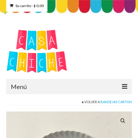
Su carrito
-
$
0,00
Menú
VOLVER A
BANDEJAS CARTON
Home
Tienda
Contacto