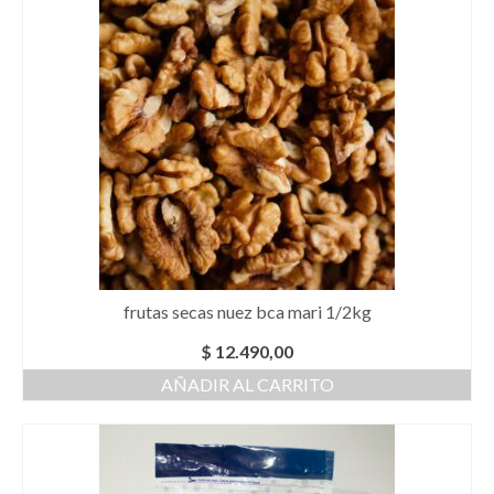
frutas secas nuez bca mari 1/2kg
$
12.490,00
AÑADIR AL CARRITO