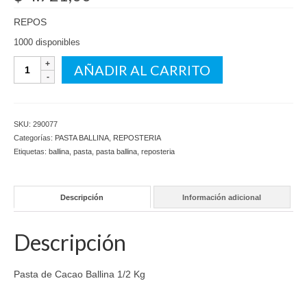
REPOS
1000 disponibles
Pasta
AÑADIR AL CARRITO
de
Cacao
Ballina
1/2
SKU:
290077
Kg
Categorías:
PASTA BALLINA
,
REPOSTERIA
cantidad
Etiquetas:
ballina
,
pasta
,
pasta ballina
,
reposteria
Descripción
Información adicional
Descripción
Pasta de Cacao Ballina 1/2 Kg