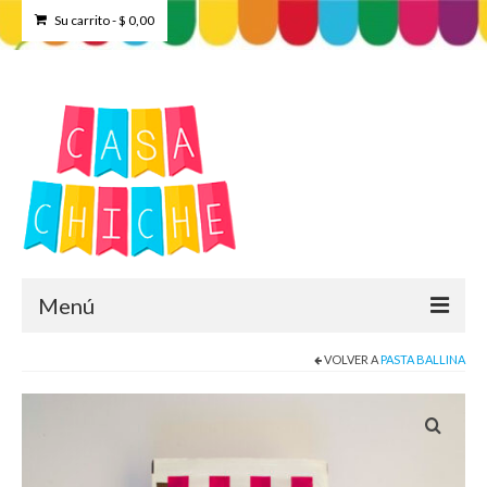
Su carrito
-
$
0,00
Menú
VOLVER A
PASTA BALLINA
Home
Tienda
Contacto