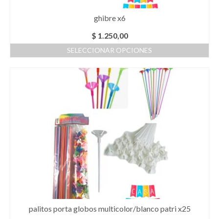
ghibre x6
$
1.250,00
SELECCIONAR OPCIONES
Este
producto
tiene
múltiples
variantes.
Las
opciones
se
pueden
elegir
en
la
página
de
producto
palitos porta globos multicolor/blanco patri x25