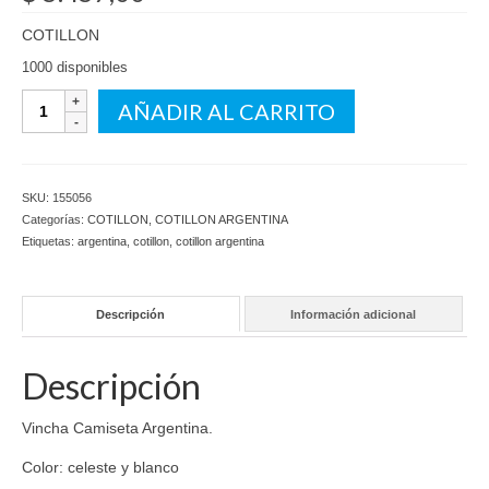
COTILLON
1000 disponibles
Vincha
AÑADIR AL CARRITO
Camiseta
Argentina
X6
cantidad
SKU:
155056
Categorías:
COTILLON
,
COTILLON ARGENTINA
Etiquetas:
argentina
,
cotillon
,
cotillon argentina
Descripción
Información adicional
Descripción
Vincha Camiseta Argentina.
Color: celeste y blanco