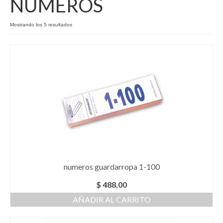
NUMEROS
Como Registrarse
Mostrando los 5 resultados
Finalizar compra
numeros guardarropa 1-100
$
488,00
AÑADIR AL CARRITO